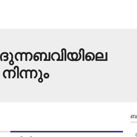
ിദുന്നബവിയിലെ
ിന്നും
ബന