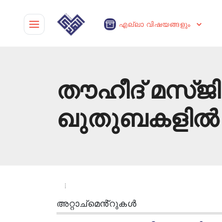
എല്ലാ വിഷയങ്ങളും
തൗഹീദ് മസ്ജ
ഖുതുബകളിൽ ന
അറ്റാച്മെൻ്റുകൾ