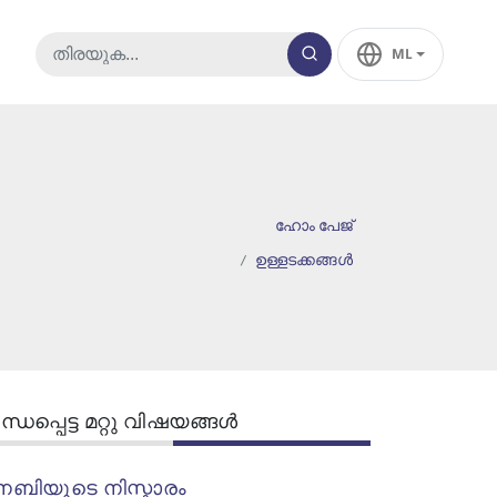
ML
ഹോം പേജ്
ഉള്ളടക്കങ്ങൾ
്ധപ്പെട്ട മറ്റു വിഷയങ്ങൾ
നബിയുടെ നിസ്കാരം