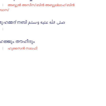
അബ്ദുല്‍ അസീസ്‌ ബിന്‍ അബ്ദുല്ലാഹ്‌ ബിന്‍
ബാസ്‌
മുഹമ്മദ്‌ നബി صلى الله عليه وسلم
ഹജ്ജും തൗഹീദും
ഹുസൈന്‍ സലഫി