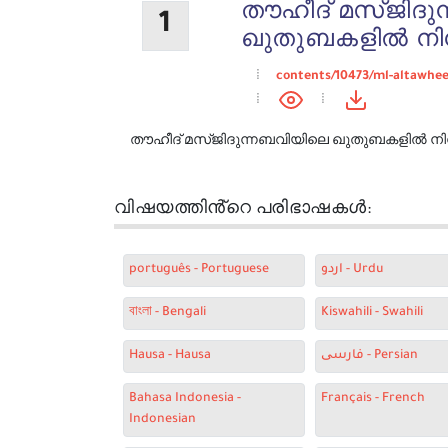
തൗഹീദ് മസ്ജിദു
1
ഖുതുബകളിൽ നിന
contents/10473/ml-altawhe
തൗഹീദ് മസ്ജിദുന്നബവിയിലെ ഖുതുബകളിൽ നിന
വിഷയത്തിൻ്റെ പരിഭാഷകൾ:
português - Portuguese
اردو - Urdu
বাংলা - Bengali
Kiswahili - Swahili
Hausa - Hausa
فارسی - Persian
Bahasa Indonesia -
Français - French
Indonesian