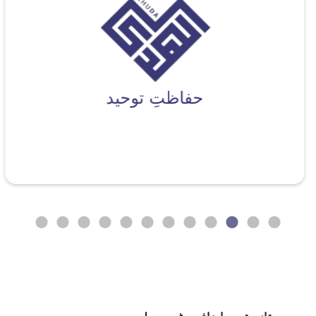
حفاظتِ توحيد