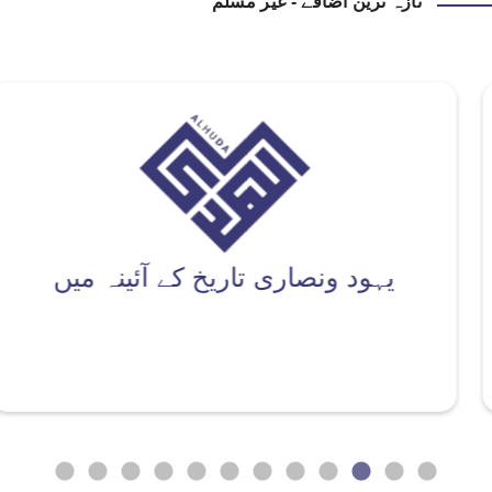
تازہ ترین اضافے - غیر مسلم
یہود ونصارى تاریخ کے آئینہ میں