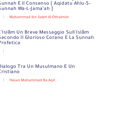
Sunnah E Il Consenso [ Aqidatu Ahlu-S-
Sunnah Wa-L-Jama’ah ]
Muhammad ibn Saleh Al Othaimiin
L’Islām Un Breve Messaggio Sull'Islām
Secondo Il Glorioso Corano E La Sunnah
Profetica
Dialogo Tra Un Musulmano E Un
Cristiano
Hasan Muhammed Ba Aqil