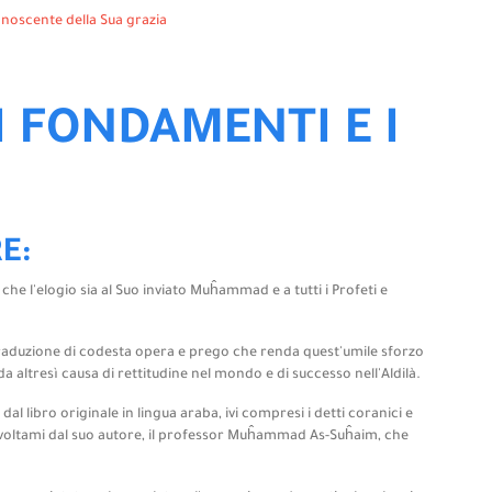
conoscente della Sua grazia
OI FONDAMENTI E I
E:
 che l'elogio sia al Suo inviato Muĥammad e a tutti i Profeti e
traduzione di codesta opera e prego che renda quest'umile sforzo
a altresì causa di rettitudine nel mondo e di successo nell'Aldilà.
l libro originale in lingua araba, ivi compresi i detti coranici e
e rivoltami dal suo autore, il professor Muĥammad As-Suĥaim, che