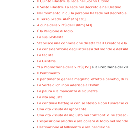
Il Quinto Pilastro: la Fede nel Giorno Ultimo
Il Sesto Pilastro: La Fede nel Decreto e nel Destino
Nel momento in cui la persona ha fede nel Decreto e ne
Il Terzo Grado: Al-Iĥsān
[336]
Alcune delle Virtù dell'Islām
[341]
È la Religione di Iddio.
La sua Globalità
Stabilisce una connessione diretta tra il Creatore e la
La considerazione degli interessi del mondo e dell'Ald
La facilità
La Giustizia
“La Promozione della Virtù
[351]
e la Probizione del Viz
Il Pentimento
Il pentimento genera magnifici effetti e benefici, di 
La Sorte di chi non aderisce all'Islām
La paura e la mancanza di sicurezza
La vita angusta
La continua battaglia con se stesso e con l'universo 
Una vita vissuta da ignorante
Una vita vissuta da ingiusto nei confronti di se stesso 
L'esposizione all'odio e alla collera di Iddio nel mond
Destinazione al fallimento e alla perdizione