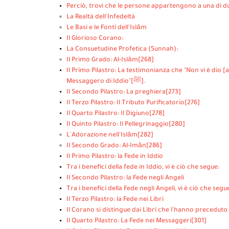
Perciò, trovi che le persone appartengono a una di d
La Realtà dell'Infedeltà
Le Basi e le Fonti dell'Islām
Il Glorioso Corano:
La Consuetudine Profetica (Sunnah):
Il Primo Grado: Al-Islām
[268]
Il Primo Pilastro: La testimonianza che "Non vi è di
Messaggero di Iddio"[
ﷺ
].
Il Secondo Pilastro: La preghiera
[273]
Il Terzo Pilastro: Il Tributo Purificatorio
[276]
Il Quarto Pilastro: Il Digiuno
[278]
Il Quinto Pilastro: Il Pellegrinaggio
[280]
L'Adorazione nell'Islām
[282]
Il Secondo Grado: Al-Imān
[286]
Il Primo Pilastro: la Fede in Iddio
Tra i benefici della fede in Iddio, vi è ciò che segue:
Il Secondo Pilastro: la Fede negli Angeli
Tra i benefici della Fede negli Angeli, vi è ciò che segu
Il Terzo Pilastro: la Fede nei Libri
Il Corano si distingue dai Libri che l'hanno preceduto so
Il Quarto Pilastro: La Fede nei Messaggeri
[301]