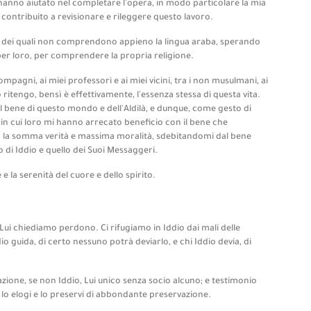
hanno aiutato nel completare l'opera, in modo particolare la mia
nno contribuito a revisionare e rileggere questo lavoro.
lti dei quali non comprendono appieno la lingua araba, sperando
er loro, per comprendere la propria religione.
mpagni, ai miei professori e ai miei vicini, tra i non musulmani, ai
itengo, bensì è effettivamente, l'essenza stessa di questa vita.
 il bene di questo mondo e dell'Aldilà, e dunque, come gesto di
in cui loro mi hanno arrecato beneficio con il bene che
 la somma verità e massima moralità, sdebitandomi dal bene
di Iddio e quello dei Suoi Messaggeri.
 e la serenità del cuore e dello spirito.
 Lui chiediamo perdono. Ci rifugiamo in Iddio dai mali delle
o guida, di certo nessuno potrà deviarlo, e chi Iddio devia, di
zione, se non Iddio, Lui unico senza socio alcuno; e testimonio
 elogi e lo preservi di abbondante preservazione.