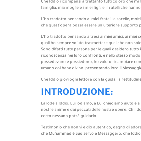
Che Iddio ricompensi altrettanto tutti coloro che mi 
famiglia, mia moglie e i miei figli, e i fratelli che ha
L'ho tradotto pensando ai miei fratelli e sorelle, mo
che quest'opera possa essere un ulteriore supporto p
L'ho tradotto pensando altresì ai miei amici, ai miei co
quali ho sempre voluto trasmettere quel che non solo r
Sono difatti tutte persone per le quali desidero tutto
riconoscenza nei loro confronti, e nello stesso modo 
possedevano e possiedono, ho voluto ricambiare con
umano col bene divino, presentando loro il Messaggio 
Che Iddio giovi ogni lettore con la guida, la rettitudine
INTRODUZIONE:
La lode a Iddio, Lui lodiamo, a Lui chiediamo aiuto e a
nostre anime e dai peccati delle nostre opere. Chi Iddi
certo nessuno potrà guidarlo.
Testimonio che non vi è dio autentico, degno di adora
che Muĥammad è Suo servo e Messaggero, che Iddio lo