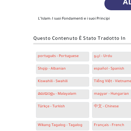
A
L’Islam: I suoi Fondamenti e i suoi Principi
Questo Contenuto È Stato Tradotto In
português - Portuguese
اردو - Urdu
Shqip - Albanian
español - Spanish
Kiswahili - Swahili
Tiếng Việt - Vietnam
മലയാളം - Malayalam
magyar - Hungarian
Türkçe - Turkish
中文 - Chinese
Wikang Tagalog - Tagalog
Français - French