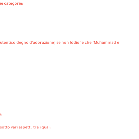
ue categorie:
o [autentico degno d'adorazione] se non Iddio" e che "Muĥammad è
e:
tto vari aspetti, tra i quali: