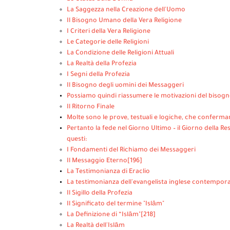
La Saggezza nella Creazione dell'Uomo
Il Bisogno Umano della Vera Religione
I Criteri della Vera Religione
Le Categorie delle Religioni
La Condizione delle Religioni Attuali
La Realtà della Profezia
I Segni della Profezia
Il Bisogno degli uomini dei Messaggeri
Possiamo quindi riassumere le motivazioni del bisogn
Il Ritorno Finale
Molte sono le prove, testuali e logiche, che conferman
Pertanto la fede nel Giorno Ultimo – il Giorno della Resu
questi:
I Fondamenti del Richiamo dei Messaggeri
Il Messaggio Eterno
[196]
La Testimonianza di Eraclio
La testimonianza dell'evangelista inglese contemporan
Il Sigillo della Profezia
Il Significato del termine "Islām"
La Definizione di “Islām"
[218]
La Realtà dell'Islām