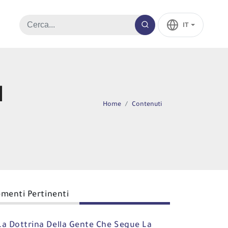
IT
I
Home
Contenuti
ementi Pertinenti
La Dottrina Della Gente Che Segue La