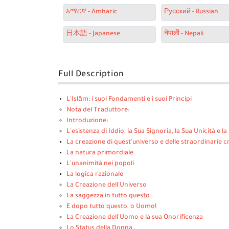
አማርኛ - Amharic
Русский - Russian
日本語 - Japanese
नेपाली - Nepali
Full Description
L'Islām: i suoi Fondamenti e i suoi Principi
Nota del Traduttore:
Introduzione:
L'esistenza di Iddio, la Sua Signoria, la Sua Unicità e la 
La creazione di quest'universo e delle straordinarie c
La natura primordiale
L'unanimità nei popoli
La logica razionale
La Creazione dell'Universo
La saggezza in tutto questo
E dopo tutto questo, o Uomo!
La Creazione dell'Uomo e la sua Onorificenza
Lo Status della Donna