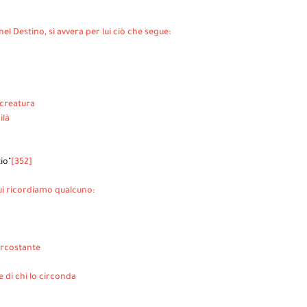
l Destino, si avvera per lui ciò che segue:
 creatura
ilà
io"
[352]
cui ricordiamo qualcuno:
circostante
e di chi lo circonda
o