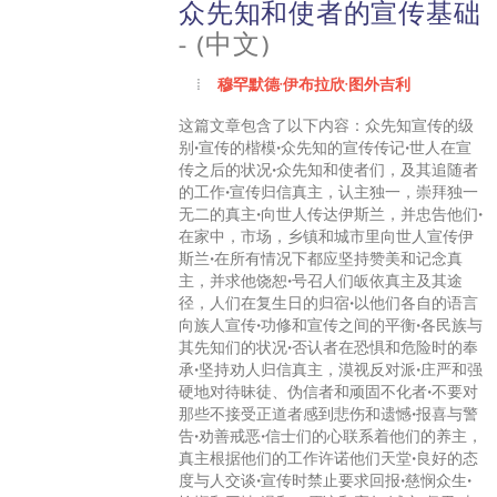
众先知和使者的宣传基础
- (中文)
穆罕默德·伊布拉欣·图外吉利
这篇文章包含了以下内容：众先知宣传的级
别•宣传的楷模•众先知的宣传传记•世人在宣
传之后的状况•众先知和使者们，及其追随者
的工作•宣传归信真主，认主独一，崇拜独一
无二的真主•向世人传达伊斯兰，并忠告他们•
在家中，市场，乡镇和城市里向世人宣传伊
斯兰•在所有情况下都应坚持赞美和记念真
主，并求他饶恕•号召人们皈依真主及其途
径，人们在复生日的归宿•以他们各自的语言
向族人宣传•功修和宣传之间的平衡•各民族与
其先知们的状况•否认者在恐惧和危险时的奉
承•坚持劝人归信真主，漠视反对派•庄严和强
硬地对待昧徒、伪信者和顽固不化者•不要对
那些不接受正道者感到悲伤和遗憾•报喜与警
告•劝善戒恶•信士们的心联系着他们的养主，
真主根据他们的工作许诺他们天堂•良好的态
度与人交谈•宣传时禁止要求回报•慈悯众生•