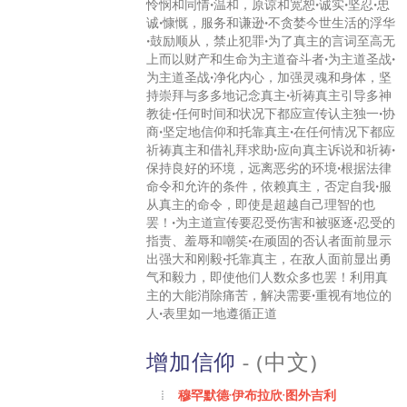
怜悯和同情•温和，原谅和宽恕•诚实•坚忍•忠
诚•慷慨，服务和谦逊•不贪婪今世生活的浮华
•鼓励顺从，禁止犯罪•为了真主的言词至高无
上而以财产和生命为主道奋斗者•为主道圣战•
为主道圣战•净化内心，加强灵魂和身体，坚
持崇拜与多多地记念真主•祈祷真主引导多神
教徒•任何时间和状况下都应宣传认主独一•协
商•坚定地信仰和托靠真主•在任何情况下都应
祈祷真主和借礼拜求助•应向真主诉说和祈祷•
保持良好的环境，远离恶劣的环境•根据法律
命令和允许的条件，依赖真主，否定自我•服
从真主的命令，即使是超越自己理智的也
罢！•为主道宣传要忍受伤害和被驱逐•忍受的
指责、羞辱和嘲笑•在顽固的否认者面前显示
出强大和刚毅•托靠真主，在敌人面前显出勇
气和毅力，即使他们人数众多也罢！利用真
主的大能消除痛苦，解决需要•重视有地位的
人•表里如一地遵循正道
增加信仰
- (中文)
穆罕默德·伊布拉欣·图外吉利