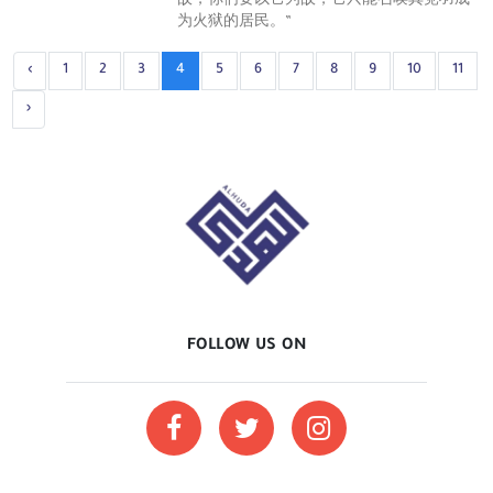
敌，你们要以它为敌，它只能召唤其党羽成
为火狱的居民。”
‹
1
2
3
4
5
6
7
8
9
10
11
›
FOLLOW US ON