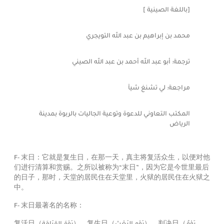
[باللغة الصينية ]
محمد بن إبراهيم بن عبد الله التويجري
ترجمة: أبو عبد الله أحمد بن عبد الله الصيني
مراجعة: لي تشنغ شيآ
المكتب التعاوني للدعوة وتوعية الجاليات بالربوة بمدينة
الرياض
F- 末日：它就是复生日，在那一天，真主将复活众生，以便对他
们进行清算和赏赐。之所以被称为“末日”，因为它是今世里最后
的日子，那时，天堂的居民住在天堂里，火狱的居民住在火狱之
中。
F- 末日最著名的名称：