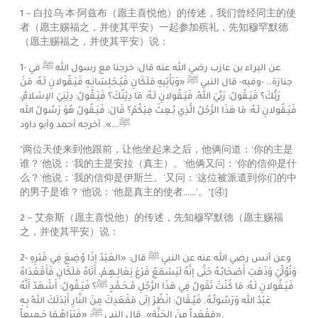
1－白拉乌·本·阿兹布（愿主喜悦他）的传述，我们曾经同主的使
者（愿主赐福之，并使其平安）一起参加殡礼，先知穆罕默德
（愿主赐福之，并使其平安）说：
1-
في
ﷺ‬
خرجنا مع رسول الله
عن البراء بن عازب رضي الله عنه قال:
جنازة.. -وفيه- قال النبي
ﷺ‬
«وَيَأْتِيهِ مَلَكَانِ فَيُـجْلِسَانِـهِ فَيَـقُولانِ لَـهُ: مَنْ
رَبُّكَ؟
فَيَـقُولُ:
رَبِّيَ اللهُ،
فَيَـقُولانِ لَـهُ:
مَا دِيْنُكَ؟
فَيَـقُولُ:
دِيْنِيَ الإسْلامُ،
فَيَـقُولانِ لَـهُ:
مَا هَذَا الرَّجُلُ الَّذِي بُـعِثَ فِيْكُمْ؟
قَالَ:
فَيَـقُولُ هُوَ رَسُولُ الله
ﷺ‬
...». أخرجه أحمد وأبو داود
"两位天使来到他跟前，让他坐起来之后，他俩问道：'你的主是
谁？'他说：'我的主是安拉（真主）。'他俩又问：'你的信仰是什
么？'他说：'我的信仰是伊斯兰。'又问：'这位被派遣到你们的中
的男子是谁？'他说：'他是真主的使者……'。"
[④]
2－艾奈斯（愿主喜悦他）的传述，先知穆罕默德（愿主赐福
之，并使其平安）说：
2- وعن أنس رضي الله عنه عن النبي
ﷺ‬
قال: «العَبْدُ إذَا وُضِعَ فِي قَبْرِهِ
وَتُوُلِّيَ وَذَهَبَ أَصْحَابُـهُ حَتَّى إنَّهُ لَيَسْمَعُ قَرْعَ نِعَالِـهِـمْ،
أَتَاهُ مَلَكَانِ فَأَقْعَدَاهُ
فَيَـقُولانِ لَـهُ:
مَا كُنْتَ تَقَولُ فِي هَذَا الرَّجُلِ مُـحَـمَّدٍ
ﷺ‬
؟
فَيَـقُولُ:
أَشْهَدُ أَنَّهُ
عَبْدُ الله وَرَسُولُـهُ.
فَيُـقَالُ:
انْظُرْ إلَى مَقْعَدِكَ مِنَ النَّارِ أَبْدَلَكَ اللهُ بِـهِ
:
ﷺ‬
مَقْعَداً مِنَ الجَنَّةِ». قال النبي
«فَيَرَاهُـمَا جَـمِيعاً»
.