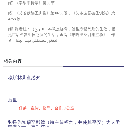
[⑧]
《奉绥来特章》第30节
[⑨]
《艾哈默德圣训集》第18733段，《艾布达吾德圣训集》第
4753 段
[⑩]
译者注：（
البرزخ
）本意是屏障，这里专指死后的生活，指
死亡后至复生日之间的生活，查阅《布哈里圣训集注释》，作
者：
الدكتور مصطفى ديب البغا
相关内容
穆斯林儿童必知
后世
仔莱非宣传、指导、合作办公室
弘扬先知穆罕默德（愿主赐福之，并使其平安）为人类