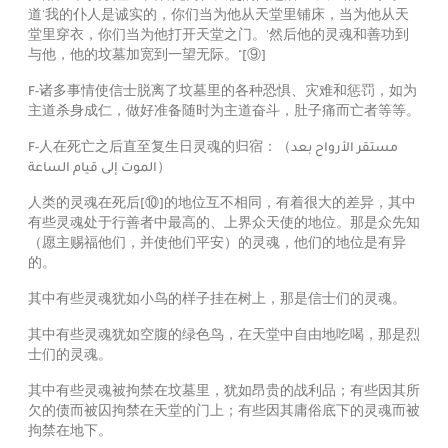
道'我的仆人是诚实的，你们当为他从天堂里铺床，当为他从天
堂里穿衣，你们当为他打开天堂之门。'然后他的灵魂和善功到
与他，他的坟墓加宽到一望无际。"
[⑨]
F-诸多事情使信士脱离了坟墓里的各种恐惧、灾难和惩罚，如为
主道杀身成仁，做好准备随时为主道奋斗，肚子痛而亡者等等。
F-人在死亡之后直至复生日灵魂的归宿：（
مستقر الأرواح بعد
الموت إلى قيام الساعة
）
人类的灵魂在死后
[⑩]
的地位互不相同，有着很大的差异，其中
有些灵魂处于行善者中最高的、上界众天使的地位。那是众先知
（愿主赐福他们，并使他们平安）的灵魂，他们的地位是有异
的。
其中有些灵魂犹如小鸟的样子挂在树上，那是信士们的灵魂。
其中有些灵魂犹如空腹的绿色鸟，在天堂中自由地吃喝，那是烈
士们的灵魂。
其中有些灵魂被拘禁在坟墓里，犹如昂贵的战利品；有些因其所
欠的债而被囚拘禁在天堂的门上；有些因其庸俗底下的灵魂而被
拘禁在地下。