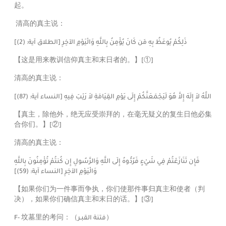
起。
 清高的真主说：
)]
2
ذَلِكُمْ يُوعَظُ بِهِ مَن كَانَ يُؤْمِنُ بِاللَّهِ وَالْيَوْمِ الآخِرِ [الطلاق آية: (
【这是用来教训信仰真主和末日者的。】
[①]
清高的真主说：
)]
87
اللَّهُ لاَ إِلَهَ إِلاَّ هُوَ لَيَجْمَعَنَّكُمْ إِلَى يَوْمِ القِيَامَةِ لاَ رَيْبَ فِيهِ [النساء آية: (
【真主，除他外，绝无应受崇拜的，在毫无疑义的复生日他必集
合你们。】
[②]
清高的真主说：
فَإِن تَنَازَعْتُمْ فِي شَيْءٍ فَرُدُّوهُ إِلَى اللَّهِ وَالرَّسُولِ إِن كُنتُمْ تُؤْمِنُونَ بِاللَّهِ
)]
59
وَالْيَوْمِ الآخِرِ [النساء آية: (
【如果你们为一件事而争执，你们使那件事归真主和使者（判
决），如果你们确信真主和末日的话。】
[③]
F- 坟墓里的考问：（
فتنة القبـر
）