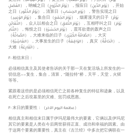
复活日（
يَوْمَ القِيَامَةِ
），复生日（
يَوْمِ البَعْثِ
），判决日（
يَوْمُ
الفَصْلِ
），呐喊之日（
يَوْمُ الخُرُوجِ
），报应日（
يَوْمِ الدِّينِ
），开始
之日（
يَوْمُ الخُلُودِ
），清算日（
يَوْمِ الحِسَابِ
），警告实现之日
（
يَوْمُ الوَعِيدِ
），集合日（
يَوْمَ الجَمْعِ
），烟雾漫天的日子（
يَوْمُ
التَّغَابُنِ
），众人以相会之日（
يَوْمَ التَّلاقِ
），互相呼叫之日（
يَوْمَ
التَّنَادِ
），悔恨之日（
يَوْمَ الحَسْرَةِ
），震耳欲聋的轰声之日
（
الصَّاخَّةُ
），大难来临的日子（
الطَّامَّةُ الكُبْرَى
），大灾
（
الغَاشِيَةِ
），大事发生的日子（
الوَاقِعَةُ
），真灾（
الْحَاقَّةُ
），
大难（
الْقَارِعَةُ
）。
F- 相信末日：
必须相信真主及其使者告诉的关于那一天在复活场上所发生的一
切信息——复生，集合，清算，“随拉特”桥，天平，天堂，火狱
等等。
紧跟着这些的是必须相信死亡之前各种复生的特征和迹象，以及
在死亡之后坟墓里的灾难、惩罚或恩惠。
F- 末日的重要性：（
عظمة اليوم الآخر
）
相信真主和相信末日属于伊玛尼最伟大的要素，它俩以及伊玛尼
其它的要素是人类在今后两世获得正直、成功和幸福的因素。由
于这两个要素的重要性，真主在《古兰经》中多次把它俩联在一