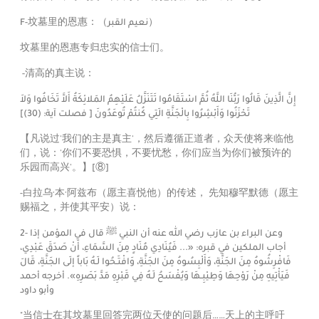
F-坟墓里的恩惠：（
نعيم القبر
）
坟墓里的恩惠专归忠实的信士们。
 -清高的真主说：
إِنَّ الَّذِينَ قَالُوا رَبُّنَا اللَّهُ ثُمَّ اسْتَقَامُوا تَتَنَزَّلُ عَلَيْهِمُ المَلائِكَةُ أَلاَّ تَخَافُوا وَلاَ
]
(30)
تَحْزَنُوا وَأَبْشِرُوا بِالْجَنَّةِ الَتِي كُنتُمْ تُوعَدُونَ [ فصلت آية:
【凡说过'我们的主是真主'，然后遵循正道者，众天使将来临他
们，说：'你们不要恐惧，不要忧愁，你们应当为你们被预许的
乐园而高兴'。】
[⑧]
-白拉乌·本·阿兹布（愿主喜悦他）的传述， 先知穆罕默德（愿主
赐福之，并使其平安）说：
2- وعن البراء بن عازب رضي الله عنه أن النبي
ﷺ‬
قال في المؤمن إذا
أجاب الملكين في قبره:
«... فَيُنَادِي مُنَادٍ مِنَ السَّمَاءِ، أَنْ صَدَقَ عَبْدِي،
فَافْرِشُوهُ مِنَ الجَنَّةِ، وَأَلْبِسُوهُ مِنَ الجَنَّةِ، وَافْتَـحُوا لَـهُ بَاباً إلَى الجَنَّةِ، قَالَ
فَيَأْتِيهِ مِنْ رَوْحِهَا وَطِيْبِـهَا وَيُفْسَحُ لَـهُ فِي قَبْرِهِ مَدَّ بَصَرِهِ»
. أخرجه أحمد
وأبو داود
"当信士在其坟墓里回答完两位天使的问题后……天上的主呼吁