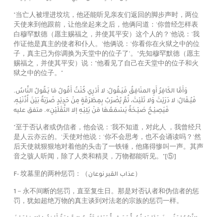
"当亡人被埋进坟坑，他还能听见亲友们返回的脚步声时，两位
天使来到他跟前，让他坐起来之后，他俩问道：'你曾经怎样表
白穆罕默德（愿主赐福之，并使其平安）这个人的？'他说：'我
作证他是真主的使者和仆人。'他俩说：'你看你在火狱之中的位
子，真主已为你调换为天堂中的位子了'。"先知穆罕默德（愿主
赐福之，并使其平安）说："他看见了自己在天堂中的位子和火
狱之中的位子。"
وَأَمَّا الكَافِرُ أَوِ المنَافِقُ فَيَـقُولُ: لا أَدْرِي كُنْتُ أَقُولُ مَا يَـقُولُ النَّاسُ.
فَيُـقَالُ:
لا دَرَيْتَ وَلا تَلَيْتَ، ثُمَّ يُضْرَبُ بِمِطْرَقَةٍ مِنْ حَدِيْدٍ ضَرْبَةً بَيْنَ أُذُنَيْـهِ،
فَيَصِيْـحُ صَيْـحَةً يَسْمَعُهَا مَنْ يَلِيْـهِ إلا الثَّقَلَيْنِ». متفق عليه
"至于否认者或伪信者，他会说：'我不知道，对此人 ，我曾经只
是人云亦云的。'天使对他说：'你不会思考，也不会诵读吗？'然
后天使就狠狠地对着他的头击了一铁锤，他痛得惨叫一声。其声
音之骇人听闻，除了人类和精灵，万物都能听见。"
[⑤]
F- 坟墓里的两种惩罚：（
عذاب القبر نوعان
）
1－永不间断的惩罚，直至复生日。那是对否认者和伪信者的惩
罚，犹如超绝万物的真主谈到对法老的宗族的惩罚一样。