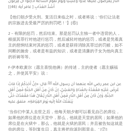
النَّارُ يُعْرَضُونَ عَلَيْهَا غُدُواًّ وَعَشِياًّ وَيَوْمَ تَقُومُ السَّاعَةُ أَدْخِلُوا آلَ فِرْعَوْنَ
)]
46
أَشَدَّ العَذَابِ [ غافر آية: (
【他们朝夕受火刑。复活日来临之时，或者将说："你们让法老
的宗族进去受最严厉的刑罚吧！"】
[⑥]
2－有限的惩罚，然后结束。那是惩罚认主独一者中违背的人，
根据其罪行对他进行惩罚，然后减轻对他的惩罚，或者是凭着真
主的慈悯结束对其的惩罚，或者是获得消除其罪过的罚赎，如不
间断的施舍，或者是有益的知识，或者是清廉的子女为他向真主
的祈祷等等。
F-伊本欧麦尔（愿主喜悦他俩）的传述，主的使者（愿主赐福
之，并使其平安）说：
عن ابن عمر رضي الله عنهما أن رسول الله
ﷺ‬
قال:
«إنَّ أَحَدَكُمْ إذَا مَاتَ
عُرِضَ عَلَيْـهِ مَقْعَدُهُ بِالغَدَاةِ وَالعَشِيِّ، إنْ كَانَ مِنْ أَهْلِ الجَنَّةِ فَمِنْ أَهْلِ
الجَنَّةِ، وَإنْ كَانَ مِنْ أَهْلِ النَّارِ فَمِنْ أَهْلِ النَّارِ يُـقَالُ هَذَا مَقْعَدُكَ حَتَّى
يَبْعَثَكَ اللهُ إلَيه يَومَ القِيَامَةِ»
. متفق عليه
"当你们中某人去世之后，他每天朝夕都可以看见自己的席位，
如果他的席位是在天堂中，那么，他就是天堂的居民；如果他的
席位是在火狱中，那么，他就是火狱的居民；并且被告知这就是
你的席位，等到复生日，真主将把你派到那里去。"
[⑦]