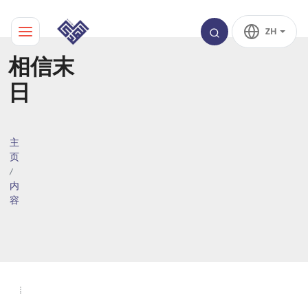
ZH
相信末
日
主
页
内
容