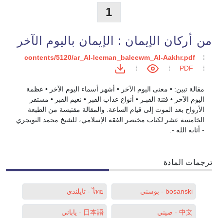
1
من أركان الإيمان : الإيمان باليوم الآخر
contents/5120/ar_Al-Ieeman_baleewm_Al-Aakhr.pdf
PDF
مقالة تبين: • معنى اليوم الآخر • أشهر أسماء اليوم الآخر • عظمة
اليوم الآخر • فتنة القبـر • أنواع عذاب القبر • نعيم القبر • مستقر
الأرواح بعد الموت إلى قيام الساعة. والمقالة مقتبسة من الطبعة
الخامسة عشر لكتاب مختصر الفقه الإسلامي، للشيخ محمد التويجري
- أثابه الله -.
ترجمات المادة
bosanski - بوسني
ไทย - تايلندي
中文 - صيني
日本語 - ياباني