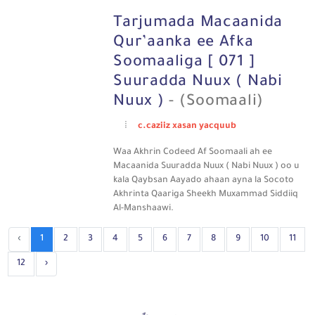
Tarjumada Macaanida
Qur’aanka ee Afka
Soomaaliga [ 071 ]
Suuradda Nuux ( Nabi
Nuux )
- (Soomaali)
c.caziiz xasan yacquub
Waa Akhrin Codeed Af Soomaali ah ee
Macaanida Suuradda Nuux ( Nabi Nuux ) oo u
kala Qaybsan Aayado ahaan ayna la Socoto
Akhrinta Qaariga Sheekh Muxammad Siddiiq
Al-Manshaawi.
‹
1
2
3
4
5
6
7
8
9
10
11
12
›