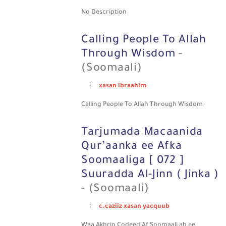
No Description
Calling People To Allah
Through Wisdom
-
(Soomaali)
xasan ibraahim
Calling People To Allah Through Wisdom
Tarjumada Macaanida
Qur’aanka ee Afka
Soomaaliga [ 072 ]
Suuradda Al-Jinn ( Jinka )
- (Soomaali)
c.caziiz xasan yacquub
Waa Akhrin Codeed Af Soomaali ah ee