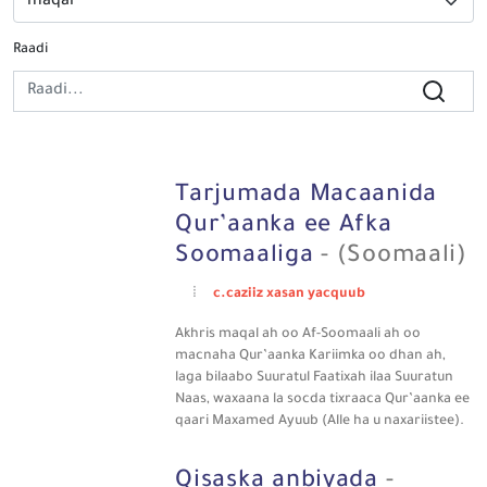
Raadi
Tarjumada Macaanida
Qur’aanka ee Afka
Soomaaliga
- (Soomaali)
c.caziiz xasan yacquub
Akhris maqal ah oo Af-Soomaali ah oo
macnaha Qur’aanka Kariimka oo dhan ah,
laga bilaabo Suuratul Faatixah ilaa Suuratun
Naas, waxaana la socda tixraaca Qur’aanka ee
qaari Maxamed Ayuub (Alle ha u naxariistee).
Qisaska anbiyada
-