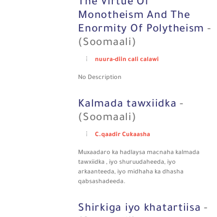
The Virtue Of
Monotheism And The
Enormity Of Polytheism
-
(Soomaali)
nuura-diin cali calawi
No Description
Kalmada tawxiidka
-
(Soomaali)
C.qaadir Cukaasha
Muxaadaro ka hadlaysa macnaha kalmada
tawxiidka , iyo shuruudaheeda, iyo
arkaanteeda, iyo midhaha ka dhasha
qabsashadeeda.
Shirkiga iyo khatartiisa
-