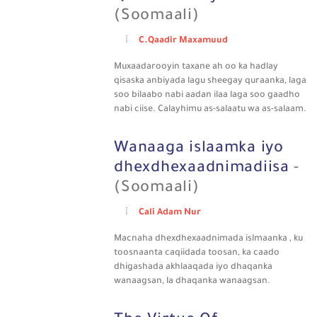
(Soomaali)
C.Qaadir Maxamuud
Muxaadarooyin taxane ah oo ka hadlay
qisaska anbiyada lagu sheegay quraanka, laga
soo bilaabo nabi aadan ilaa laga soo gaadho
nabi ciise. Calayhimu as-salaatu wa as-salaam.
Wanaaga islaamka iyo
dhexdhexaadnimadiisa
-
(Soomaali)
Cali Adam Nur
Macnaha dhexdhexaadnimada islmaanka , ku
toosnaanta caqiidada toosan, ka caado
dhigashada akhlaaqada iyo dhaqanka
wanaagsan, la dhaqanka wanaagsan.