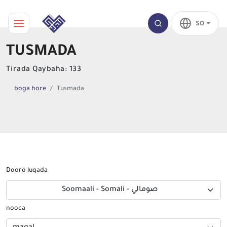
SO
TUSMADA
Tirada Qaybaha: 133
boga hore
Tusmada
Dooro luqada
Soomaali - Somali - صومالي
nooca