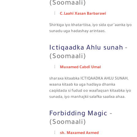
(Soomaali)
C.Laahi Xasan Barbarawi
Shirkiga iyo khatartiisa, iyo sida qur’aanka iyo
sunadu uga hadashay arintaas.
Ictiqaadka Ahlu sunah
-
(Soomaali)
Muxamed Cabdi Umal
sharaxa kitaabka ICTIQAADKA AHLU SUNAH,
waana kitaab ka uga hadlaya dhanka
caqiidada si fudud oo waafaqsan kitaabka iyo
sunada, iyo manhajkii salafka saalixa ahaa.
Forbidding Magic
-
(Soomaali)
sh. Maxamed Axmed