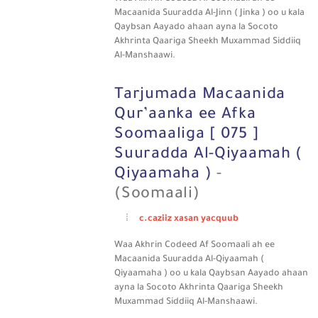
Macaanida Suuradda Al-Jinn ( Jinka ) oo u kala
Qaybsan Aayado ahaan ayna la Socoto
Akhrinta Qaariga Sheekh Muxammad Siddiiq
Al-Manshaawi.
Tarjumada Macaanida
Qur’aanka ee Afka
Soomaaliga [ 075 ]
Suuradda Al-Qiyaamah (
Qiyaamaha )
-
(Soomaali)
c.caziiz xasan yacquub
Waa Akhrin Codeed Af Soomaali ah ee
Macaanida Suuradda Al-Qiyaamah (
Qiyaamaha ) oo u kala Qaybsan Aayado ahaan
ayna la Socoto Akhrinta Qaariga Sheekh
Muxammad Siddiiq Al-Manshaawi.