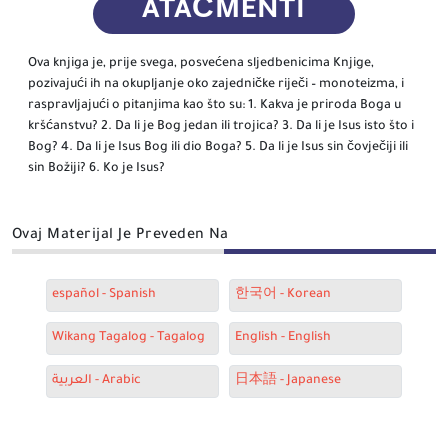
ATAČMENTI
Ova knjiga je, prije svega, posvećena sljedbenicima Knjige,
pozivajući ih na okupljanje oko zajedničke riječi – monoteizma, i
raspravljajući o pitanjima kao što su: 1. Kakva je priroda Boga u
kršćanstvu? 2. Da li je Bog jedan ili trojica? 3. Da li je Isus isto što i
Bog? 4. Da li je Isus Bog ili dio Boga? 5. Da li je Isus sin čovječiji ili
sin Božiji? 6. Ko je Isus?
Ovaj Materijal Je Preveden Na
español - Spanish
한국어 - Korean
Wikang Tagalog - Tagalog
English - English
العربية - Arabic
日本語 - Japanese