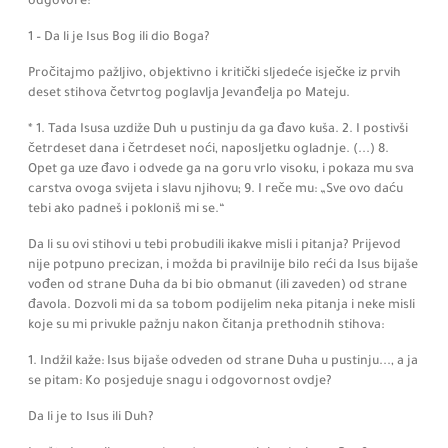
odgovore:
1 – Da li je Isus Bog ili dio Boga?
Pročitajmo pažljivo, objektivno i kritički sljedeće isječke iz prvih
deset stihova četvrtog poglavlja Jevanđelja po Mateju.
* 1. Tada Isusa uzdiže Duh u pustinju da ga đavo kuša. 2. I postivši
četrdeset dana i četrdeset noći, naposljetku ogladnje.
(...)
8.
Opet ga uze đavo i odvede ga na goru vrlo visoku, i pokaza mu sva
carstva ovoga svijeta i slavu njihovu; 9.
I reče mu:
„Sve ovo daću
tebi ako padneš i pokloniš mi se.“
Da li su ovi stihovi u tebi probudili ikakve misli i pitanja? Prijevod
nije potpuno precizan, i možda bi pravilnije bilo reći da Isus bijaše
vođen od strane Duha da bi bio obmanut
(ili zaveden)
od strane
đavola.
Dozvoli mi da sa tobom podijelim neka pitanja i neke misli
koje su mi privukle pažnju nakon čitanja prethodnih stihova:
1.
Indžil kaže:
Isus bijaše odveden od strane Duha u pustinju...,
a ja
se pitam:
Ko posjeduje snagu i odgovornost ovdje?
Da li je to Isus ili Duh?