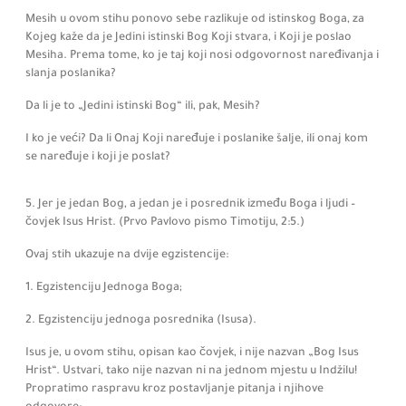
Mesih u ovom stihu ponovo sebe razlikuje od istinskog Boga, za
Kojeg kaže da je Jedini istinski Bog Koji stvara, i Koji je poslao
Mesiha. Prema tome, ko je taj koji nosi odgovornost naređivanja i
slanja poslanika?
Da li je to „Jedini istinski Bog“ ili, pak, Mesih?
I ko je veći? Da li Onaj Koji naređuje i poslanike šalje, ili onaj kom
se naređuje i koji je poslat?
5. Jer je jedan Bog, a jedan je i posrednik između Boga i ljudi –
čovjek Isus Hrist.
(Prvo Pavlovo pismo Timotiju,
2:
5.)
Ovaj stih ukazuje na dvije egzistencije:
1. Egzistenciju Jednoga Boga;
2. Egzistenciju jednoga posrednika
(Isusa)
.
Isus je, u ovom stihu, opisan kao čovjek, i nije nazvan „Bog Isus
Hrist“. Ustvari,
tako nije nazvan ni na jednom mjestu u Indžilu!
Propratimo raspravu kroz postavljanje pitanja i njihove