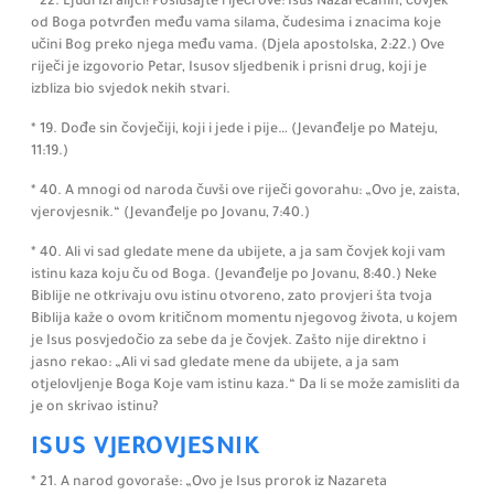
* 22.
Ljudi Izrailjci! Poslušajte riječi ove:
Isus Nazarećanin, čovjek
od Boga potvrđen među vama silama, čudesima i znacima koje
učini Bog preko njega među vama.
(Djela apostolska,
2:
22.)
Ove
riječi je izgovorio Petar, Isusov sljedbenik i prisni drug, koji je
izbliza bio svjedok nekih stvari.
* 19. Dođe sin čovječiji, koji i jede i pije…
(Jevanđelje po Mateju,
11:
19.)
* 40.
A mnogi od naroda čuvši ove riječi govorahu:
„Ovo je, zaista,
vjerovjesnik.“
(Jevanđelje po Jovanu,
7:
40.)
* 40. Ali vi sad gledate mene da ubijete, a ja sam čovjek koji vam
istinu kaza koju ču od Boga.
(Jevanđelje po Jovanu,
8:
40.)
Neke
Biblije ne otkrivaju ovu istinu otvoreno, zato provjeri šta tvoja
Biblija kaže o ovom kritičnom momentu njegovog života, u kojem
je Isus posvjedočio za sebe da je čovjek.
Zašto nije direktno i
jasno rekao:
„Ali vi sad gledate mene da ubijete, a ja sam
otjelovljenje Boga Koje vam istinu kaza.“ Da li se može zamisliti da
je on skrivao istinu?
ISUS VJEROVJESNIK
* 21.
A narod govoraše:
„Ovo je Isus prorok iz Nazareta