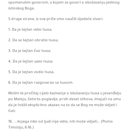
spomenutim govorom, u kojem se govori o obožavanju jedinog
istinskog Boga.
S druge strane,
iz ove priče smo naučili sljedeće stvari:
1. Da je šejtan vidio Isusa;
2. Da se šejtan obratio Isusu;
3. Da je šejtan čuo Isusa;
4. Da je šejtan uzeo Isusa;
5. Da je šejtan vodio Isusa;
6. Da je šejtan razgovarao sa Isusom.
Molim te pročitaj cijelo kazivanje o iskušavanju Isusa u jevanđelju
po Mateju, četvrto poglavlje, prvih deset stihova,
imajući na umu
da je Indžil eksplicitno ukazao na to da se Bog ne može vidjeti i
čuti:
16. ...kojega niko od ljudi nije vidio, niti može vidjeti…
(Pismo
Timotiju,
6:
16.)