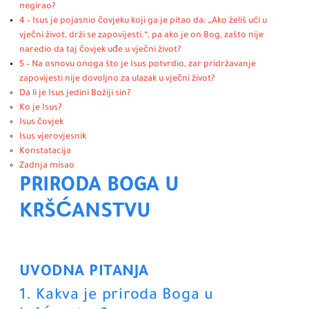
negirao?
4 – Isus je pojasnio čovjeku koji ga je pitao da: „Ako želiš ući u
vječni život, drži se zapovijesti.“, pa ako je on Bog, zašto nije
naredio da taj čovjek uđe u vječni život?
5 – Na osnovu onoga što je Isus potvrdio, zar pridržavanje
zapovijesti nije dovoljno za ulazak u vječni život?
Da li je Isus jedini Božiji sin?
Ko je Isus?
Isus čovjek
Isus vjerovjesnik
Konstatacija
Zadnja misao
PRIRODA BOGA U
KRŠĆANSTVU
UVODNA PITANJA
1. Kakva je priroda Boga u