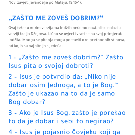
Novi zavjet, Jevanđelje po Mateju,
19:
16-17.
„ZAŠTO ME ZOVEŠ DOBRIM?“
Ovaj tekst u nekim verzijama Indžila nećemo naći, ali se nalazi u
verziji kralja Džejmsa. Lično se uvjeri i vrati se na svoj primjerak
Indžila. Mnoga se pitanja mogu postaviti oko prethodnih stihova,
od kojih su najbitnija sljedeća:
1 – „Zašto me zoveš dobrim?“ Zašto
Isus pita o svojoj dobroti?
2 – Isus je potvrdio da: „Niko nije
dobar osim Jednoga, a to je Bog.“
Zašto je ukazao na to da je samo
Bog dobar?
3 – Ako je Isus Bog, zašto je porekao
to da je dobar i sebi to negirao?
4 – Isus je pojasnio čovjeku koji ga