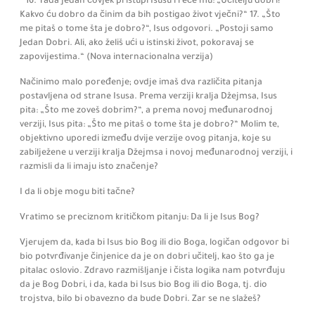
* 16.
Tada jedan čovjek pristupi Isusu i reče mu:
„Učitelju dobri!
Kakvo ću dobro da činim da bih postigao život vječni?“ 17. „Što
me pitaš o tome šta je dobro?“, Isus odgovori. „Postoji samo
Jedan Dobri. Ali, ako želiš ući u istinski život, pokoravaj se
zapovijestima.“
(Nova internacionalna verzija)
Načinimo malo poređenje; ovdje imaš dva različita pitanja
postavljena od strane Isusa. Prema verziji kralja Džejmsa,
Isus
pita:
„Što me zoveš dobrim?“, a prema novoj međunarodnoj
verziji,
Isus pita:
„Što me pitaš o tome šta je dobro?“ Molim te,
objektivno uporedi između dvije verzije ovog pitanja, koje su
zabilježene u verziji kralja Džejmsa i novoj međunarodnoj verziji, i
razmisli da li imaju isto značenje?
I da li obje mogu biti tačne?
Vratimo se preciznom kritičkom pitanju: Da li je Isus Bog?
Vjerujem da, kada bi Isus bio Bog ili dio Boga, logičan odgovor bi
bio potvrđivanje činjenice da je on dobri učitelj, kao što ga je
pitalac oslovio. Zdravo razmišljanje i čista logika nam potvrđuju
da je Bog Dobri, i da, kada bi Isus bio Bog ili dio Boga, tj. dio
trojstva, bilo bi obavezno da bude Dobri. Zar se ne slažeš?