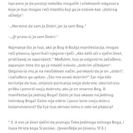
Ispravno je da postoji nekoliko mogućih i očekivanih odgovora
koje je Isus mogao reći mladiću koji ga je oslovio kao „dobrog
učitelja“:
- „Naravno da sam Ja Dobri, jer Ja sam Bog.“
- „ﷻ‬ pravu si, Ja sam Dobri.“
Najmanje što je Isus, ako je Bog ili Božija manifestacija, mogao
reći pitaocu,
ignorišući njegove riječi:
„Ako želiš ući u vječni život,
pridržavaj se zapovijesti.“ Međutim, Isus je odgovorio začuđeno,
zapanjen time što ga je mladić oslovio „dobrim učiteljem“.
Odgovorio mu je na neočekivan način, porekavši da je on „dobri“,
i začuđeno ga upitao:
„Što me zoveš dobrim?“ Zar nije bilo
korisnije da Isus, umjesto poricanja svoje dobrote, iskoristi ovu
priliku i potvrdi svoju dobrotu, ako je on stvarno Bog, ili
manifestacija jednog Boga? Zašto je Isus ukazao na Jedinog
Istinskog Boga? Zašto nije otkrio i jasno iznio svoju dobru
božanstvenost? Da li je Isus skrivao istinu o sebi od pitaoca?
* 3. A ovo je život vječni da poznaju Tebe Jedinoga istinoga Boga, i
Isusa Hrista koga Si poslao.
(Jevanđelje po Jovanu,
17:
3.)