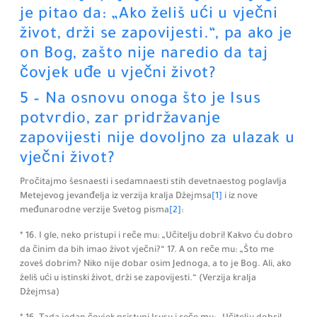
je pitao da: „Ako želiš ući u vječni
život, drži se zapovijesti.“, pa ako je
on Bog, zašto nije naredio da taj
čovjek uđe u vječni život?
5 – Na osnovu onoga što je Isus
potvrdio, zar pridržavanje
zapovijesti nije dovoljno za ulazak u
vječni život?
Pročitajmo šesnaesti i sedamnaesti stih devetnaestog poglavlja
Metejevog jevanđelja iz verzija kralja Džejmsa
[1]
i iz nove
međunarodne verzije Svetog pisma
[2]
:
* 16. I gle,
neko pristupi i reče mu:
„Učitelju dobri! Kakvo ću dobro
da činim da bih imao život vječni?“ 17.
A on reče mu:
„Što me
zoveš dobrim? Niko nije dobar osim Jednoga, a to je Bog. Ali, ako
želiš ući u istinski život, drži se zapovijesti.“
(Verzija kralja
Džejmsa)