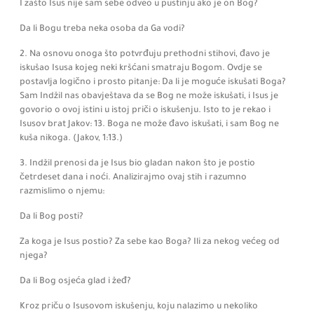
I zašto Isus nije sam sebe odveo u pustinju ako je on Bog?
Da li Bogu treba neka osoba da Ga vodi?
2. Na osnovu onoga što potvrđuju prethodni stihovi, đavo je
iskušao Isusa kojeg neki kršćani smatraju Bogom.
Ovdje se
postavlja logično i prosto pitanje:
Da li je moguće iskušati Boga?
Sam Indžil nas obavještava da se Bog ne može iskušati, i Isus je
govorio o ovoj istini u istoj priči o iskušenju.
Isto to je rekao i
Isusov brat Jakov:
13. Boga ne može đavo iskušati, i sam Bog ne
kuša nikoga.
(Jakov,
1:
13.)
3. Indžil prenosi da je Isus bio gladan nakon što je postio
četrdeset dana i noći.
Analizirajmo ovaj stih i razumno
razmislimo o njemu:
Da li Bog posti?
Za koga je Isus postio? Za sebe kao Boga? Ili za nekog većeg od
njega?
Da li Bog osjeća glad i žeđ?
Kroz priču o Isusovom iskušenju, koju nalazimo u nekoliko