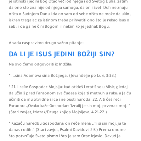
je istinski i jedini Bog Otac veći od njega i od Svetog Duha, zatim
da ono što zna nije od njega samoga, da on i Sveti Duh ne znaju
ništa o Sudnjem Danu i da on sam od sebe ništa ne može da učini,
iskren tragalac za istinom treba prihvatiti ono što je rekao Isus o
sebi, i da ga ne čini Bogom ili nekim ko je jednak Bogu.
A sada raspravimo drugo važno pitanje:
DA LI JE ISUS JEDINI BOŽIJI SIN?
Na ovo ćemo odgovoriti iz Indžila:
* ...sina Adamova sina Božijega.
(Jevanđelje po Luki,
3:
38.)
* 21.
I reče Gospodar Mojsiju:
kad otideš i vratiš se u Misir,
gledaj
da učiniš pred Faraonom sva čudesa koja ti metnuh u ruku:
a Ja ću
učiniti da mu otvrdne srce i ne pusti naroda. 22.
A ti ćeš reći
Faraonu:
„Ovako kaže Gospodar: 'Izrailj je sin moj, prvenac moj.'“
(Stari zavjet, Izlazak/Druga knjiga Mojsijeva,
4:
21-22.)
* Kazaću naredbu Gospodara; on reče meni: „Ti si sin moj, ja te
danas rodih.“
(Stari zavjet, Psalmi Davidovi,
2:
7.)
Prema onome
što potvrđuje Sveto pismo i što je sam Otac izjavio, Davud je