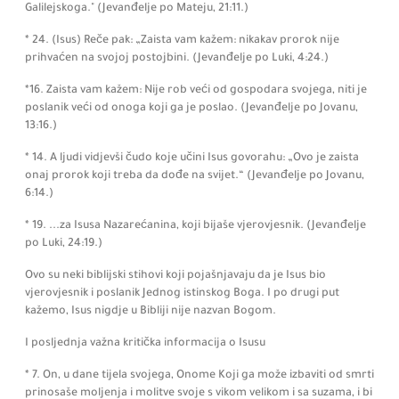
Galilejskoga."
(Jevanđelje po Mateju,
21:
11.)
* 24.
(Isus)
Reče pak: „Zaista vam kažem: nikakav prorok nije
prihvaćen na svojoj postojbini.
(Jevanđelje po Luki,
4:
24.)
*16.
Zaista vam kažem:
Nije rob veći od gospodara svojega, niti je
poslanik veći od onoga koji ga je poslao.
(Jevanđelje po Jovanu,
13:
16.)
* 14.
A ljudi vidjevši čudo koje učini Isus govorahu:
„Ovo je zaista
onaj prorok koji treba da dođe na svijet.“
(Jevanđelje po Jovanu,
6:
14.)
* 19. ...za Isusa Nazarećanina, koji bijaše vjerovjesnik.
(Jevanđelje
po Luki,
24:
19.)
Ovo su neki biblijski stihovi koji pojašnjavaju da je Isus bio
vjerovjesnik i poslanik Jednog istinskog Boga. I po drugi put
kažemo, Isus nigdje u Bibliji nije nazvan Bogom.
I posljednja važna kritička informacija o Isusu
* 7. On, u dane tijela svojega, Onome Koji ga može izbaviti od smrti
prinosaše moljenja i molitve svoje s vikom velikom i sa suzama, i bi