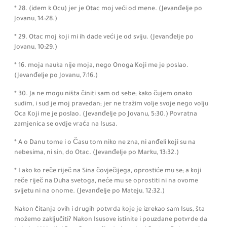
* 28.
(idem k Ocu)
jer je Otac moj veći od mene.
(Jevanđelje po
Jovanu,
14:
28.)
* 29. Otac moj koji mi ih dade veći je od sviju.
(Jevanđelje po
Jovanu,
10:
29.)
* 16. moja nauka nije moja, nego Onoga Koji me je poslao.
(Jevanđelje po Jovanu,
7:
16.)
* 30. Ja ne mogu ništa činiti sam od sebe; kako čujem onako
sudim, i sud je moj pravedan; jer ne tražim volje svoje nego volju
Oca Koji me je poslao.
(Jevanđelje po Jovanu,
5:
30.)
Povratna
zamjenica se ovdje vraća na Isusa.
* A o Danu tome i o Času tom niko ne zna, ni anđeli koji su na
nebesima, ni sin, do Otac.
(Jevanđelje po Marku,
13:
32.)
* I ako ko reče riječ na Sina čovječijega, oprostiće mu se; a koji
reče riječ na Duha svetoga, neće mu se oprostiti ni na ovome
svijetu ni na onome.
(Jevanđelje po Mateju,
12:
32.)
Nakon čitanja ovih i drugih potvrda koje je izrekao sam Isus, šta
možemo zaključiti? Nakon Isusove istinite i pouzdane potvrde da