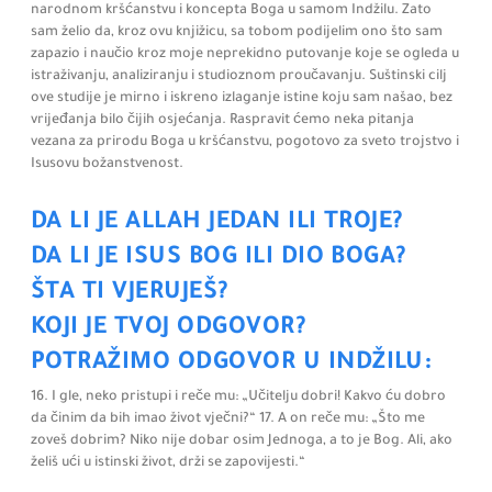
narodnom kršćanstvu i koncepta Boga u samom Indžilu. Zato
sam želio da, kroz ovu knjižicu, sa tobom podijelim ono što sam
zapazio i naučio kroz moje neprekidno putovanje koje se ogleda u
istraživanju, analiziranju i studioznom proučavanju. Suštinski cilj
ove studije je mirno i iskreno izlaganje istine koju sam našao, bez
vrijeđanja bilo čijih osjećanja. Raspravit ćemo neka pitanja
vezana za prirodu Boga u kršćanstvu, pogotovo za sveto trojstvo i
Isusovu božanstvenost.
DA LI JE ALLAH JEDAN ILI TROJE?
DA LI JE ISUS BOG ILI DIO BOGA?
ŠTA TI VJERUJEŠ?
KOJI JE TVOJ ODGOVOR?
POTRAŽIMO ODGOVOR U INDŽILU:
16. I gle,
neko pristupi i reče mu:
„Učitelju dobri! Kakvo ću dobro
da činim da bih imao život vječni?“ 17.
A on reče mu:
„Što me
zoveš dobrim? Niko nije dobar osim Jednoga, a to je Bog. Ali, ako
želiš ući u istinski život, drži se zapovijesti.“