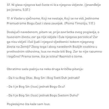
37. Ni glasa njegova kad čuste ni lica njegova vidjeste.
(Jevanđelje
po Jovanu,
5:
37.)
17. A Vladaru vječnome, Koji ne nestaje, Koji se ne vidi, Jedinome
Premudrome Bogu čast i slava zauvijek.
(Pismo Timotiju,
1:
17.)
Dodajući navedenom, pitam se, prije završetka ovog poglavlja, o
Isusovom životu; zar ga nije vidjela i čula njegova porodica? Zar
ga nisu vidjeli i čuli ljudi i njegovi sljedbenici tokom njegovog
života na Zemlji? Zbog toga i zbog navedenih Božijih osobina u
prethodnim stihovima, Isus ne može biti Bog. Zar to nije razumno
i logično? Prema tome, šta je istina? Razmisli o tome.
Obratimo sada pažnju na neka druga kritička pitanja:
- Da li su Bog Otac, Bog Sin i Bog Sveti Duh jednaki?
- Da li je Bog Sin
(Isus)
jednak Bogu Ocu?
- Da li je Bog Sin
(Isus)
jednak Bogu Svetom Duhu?
Pogledajmo šta kaže sam Isus.