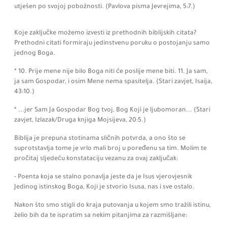
utješen po svojoj pobožnosti.
(Pavlova pisma Jevrejima,
5:
7.)
Koje zaključke možemo izvesti iz prethodnih biblijskih citata?
Prethodni citati formiraju jedinstvenu poruku o postojanju samo
jednog Boga.
* 10. Prije mene nije bilo Boga niti će poslije mene biti. 11. Ja sam,
ja sam Gospodar, i osim Mene nema spasitelja.
(Stari zavjet, Isaija,
43:
10.)
* ...jer Sam Ja Gospodar Bog tvoj, Bog Koji je ljubomoran...
(Stari
zavjet, Izlazak/Druga knjiga Mojsijeva,
20:
5.)
Biblija je prepuna stotinama sličnih potvrda, a ono što se
suprotstavlja tome je vrlo mali broj u poređenu sa tim.
Molim te
pročitaj sljedeću konstataciju vezanu za ovaj zaključak:
- Poenta koja se stalno ponavlja jeste da je Isus vjerovjesnik
Jedinog istinskog Boga, Koji je stvorio Isusa, nas i sve ostalo.
Nakon što smo stigli do kraja putovanja u kojem smo tražili istinu,
želio bih da te ispratim sa nekim pitanjima za razmišljane: