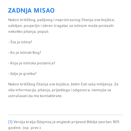
ZADNJA MISAO
Nakon kritičkog, pažljivog i nepristrasnog čitanja ove knjižice,
ozbiljan, povjerljiv i iskren tragalac za istinom može postaviti
nekoliko pitanja,
poput:
- Šta je istina?
- Ko je istinski Bog?
- Koja je istinska poslanica?
- Gdje je greška?
Nakon kritičkog čitanja ove knjižice, želim čuti vaša mišljenja. Za
više informacija, pitanja, prijedloga i odgovora, nemojte se
ustručavati da me kontaktirate.
[1]
Verzija kralja Džejmsa je engleski prijevod Biblije završen 1611.
godine.
(op. prev.)