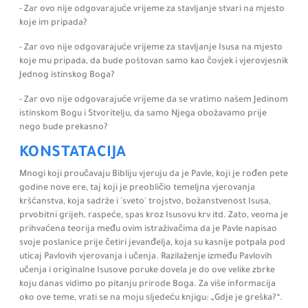
- Zar ovo nije odgovarajuće vrijeme za stavljanje stvari na mjesto
koje im pripada?
- Zar ovo nije odgovarajuće vrijeme za stavljanje Isusa na mjesto
koje mu pripada, da bude poštovan samo kao čovjek i vjerovjesnik
Jednog istinskog Boga?
- Zar ovo nije odgovarajuće vrijeme da se vratimo našem Jedinom
istinskom Bogu i Stvoritelju, da samo Njega obožavamo prije
nego bude prekasno?
KONSTATACIJA
Mnogi koji proučavaju Bibliju vjeruju da je Pavle, koji je rođen pete
godine nove ere, taj koji je preobličio temeljna vjerovanja
kršćanstva, koja sadrže i 'sveto' trojstvo, božanstvenost Isusa,
prvobitni grijeh, raspeće, spas kroz Isusovu krv itd. Zato, veoma je
prihvaćena teorija među ovim istraživačima da je Pavle napisao
svoje poslanice prije četiri jevanđelja, koja su kasnije potpala pod
uticaj Pavlovih vjerovanja i učenja. Razilaženje između Pavlovih
učenja i originalne Isusove poruke dovela je do ove velike zbrke
koju danas vidimo po pitanju prirode Boga. Za više informacija
oko ove teme,
vrati se na moju sljedeću knjigu:
„Gdje je greška?“.