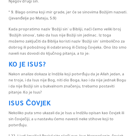
Njegov drugi sin.
* 9. Blago onima koji mir grade, jer će se sinovima Božijim nazvati.
(Jevanđelje po Mateju,
5:
9)
Kada propratimo naziv 'Božiji sin' u Bibliji, naći ćemo veliki broj
'Božijih sinova', tako da Isus nije Božiji sin jedinac. Iz toga
možemo zaključiti da Biblija koristi naziv 'Božiji sin' simbolično za
dobrog ili pobožnog ili odabranog ili čistog čovjeka. Ono što smo
naveli nas dovodi do ključnog pitanja,
a to je:
KO JE ISUS?
Nakon analize dokaza iz Indžila koji potvrđuju da je Allah jedan, a
ne troje, i da Isus nije Bog, niti dio Boga, kao i da nije jednak Bogu
i da nije Božiji sin u bukvalnom značenju,
trebamo postaviti
pitanje:
Ko je Isus?
ISUS ČOVJEK
Nekoliko puta smo ukazali da je Isus u Indžilu opisan kao čovjek ili
sin čovječiji, a u nastavku ćemo navesti neke stihove koji to
potvrđuju.