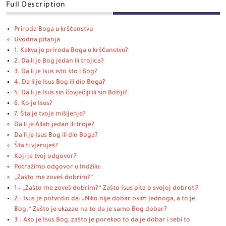
Full Description
Priroda Boga u kršćanstvu
Uvodna pitanja
1. Kakva je priroda Boga u kršćanstvu?
2. Da li je Bog jedan ili trojica?
3. Da li je Isus isto što i Bog?
4. Da li je Isus Bog ili dio Boga?
5. Da li je Isus sin čovječiji ili sin Božiji?
6. Ko je Isus?
7. Šta je tvoje mišljenje?
Da li je Allah jedan ili troje?
Da li je Isus Bog ili dio Boga?
Šta ti vjeruješ?
Koji je tvoj odgovor?
Potražimo odgovor u Indžilu:
„Zašto me zoveš dobrim?“
1 – „Zašto me zoveš dobrim?“ Zašto Isus pita o svojoj dobroti?
2 – Isus je potvrdio da: „Niko nije dobar osim Jednoga, a to je
Bog.“ Zašto je ukazao na to da je samo Bog dobar?
3 – Ako je Isus Bog, zašto je porekao to da je dobar i sebi to