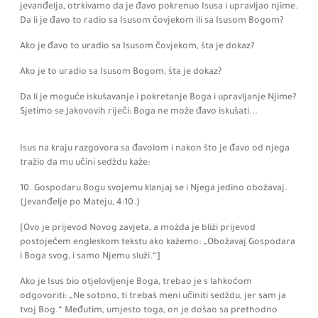
jevanđelja, otrkivamo da je đavo pokrenuo Isusa i upravljao njime.
Da li je đavo to radio sa Isusom čovjekom ili sa Isusom Bogom?
Ako je đavo to uradio sa Isusom čovjekom, šta je dokaz?
Ako je to uradio sa Isusom Bogom, šta je dokaz?
Da li je moguće iskušavanje i pokretanje Boga i upravljanje Njime?
Sjetimo se Jakovovih riječi: Boga ne može đavo iskušati...
Isus na kraju razgovora sa đavolom i nakon što je đavo od njega
tražio da mu učini sedždu kaže:
10. Gospodaru Bogu svojemu klanjaj se i Njega jedino obožavaj.
(Jevanđelje po Mateju,
4:
10.)
[Ovo je prijevod Novog zavjeta,
a možda je bliži prijevod
postojećem engleskom tekstu ako kažemo:
„Obožavaj Gospodara
i Boga svog, i samo Njemu služi.“]
Ako je Isus bio otjelovljenje Boga,
trebao je s lahkoćom
odgovoriti:
„Ne sotono, ti trebaš meni učiniti sedždu, jer sam ja
tvoj Bog.“ Međutim, umjesto toga, on je došao sa prethodno