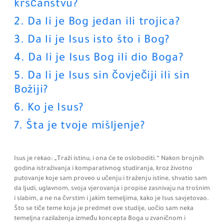
kršćanstvu?
2. Da li je Bog jedan ili trojica?
3. Da li je Isus isto što i Bog?
4. Da li je Isus Bog ili dio Boga?
5. Da li je Isus sin čovječiji ili sin
Božiji?
6. Ko je Isus?
7. Šta je tvoje mišljenje?
Isus je rekao: „Traži istinu, i ona će te osloboditi.“ Nakon brojnih
godina istraživanja i komparativnog studiranja, kroz životno
putovanje koje sam proveo u učenju i traženju istine, shvatio sam
da ljudi, uglavnom, svoja vjerovanja i propise zasnivaju na trošnim
i slabim, a ne na čvrstim i jakim temeljima, kako je Isus savjetovao.
Što se tiče teme koja je predmet ove studije, uočio sam neka
temeljna razilaženja između koncepta Boga u zvaničnom i