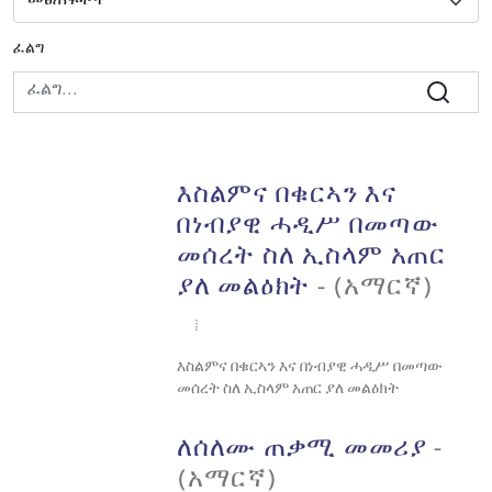
ፈልግ
እስልምና በቁርኣን እና
በነብያዊ ሓዲሥ በመጣው
መሰረት ስለ ኢስላም አጠር
ያለ መልዕክት
- (አማርኛ)
እስልምና በቁርኣን እና በነብያዊ ሓዲሥ በመጣው
መሰረት ስለ ኢስላም አጠር ያለ መልዕክት
ለሰለሙ ጠቃሚ መመሪያ
-
(አማርኛ)