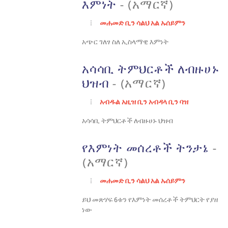
እምነት
- (አማርኛ)
መሐመድ ቢን ሳልህ አል ኡሰይምን
አጭር ገለፃ ስለ ኢስላማዊ እምነት
አሳሳቢ ትምህርቶች ለብዙሀኑ
ህዝብ
- (አማርኛ)
አብዱል አዚዝ ቢን አብዳላ ቢን ባዝ
አሳሳቢ ትምህርቶች ለብዙሀኑ ህዝብ
የእምነት መሰረቶች ትንታኔ
-
(አማርኛ)
መሐመድ ቢን ሳልህ አል ኡሰይምን
ይህ መጽሃፍ 6ቱን የእምነት መሰረቶች ትምህርት የያዘ
ነው