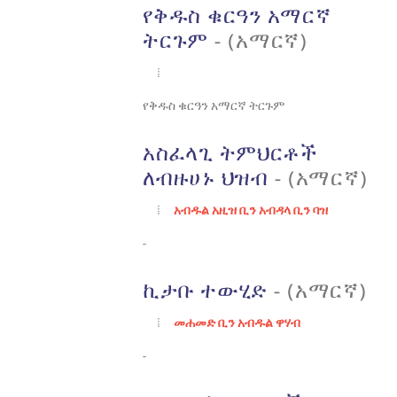
የቅዱስ ቁርዓን አማርኛ
ትርጉም
- (አማርኛ)
የቅዱስ ቁርዓን አማርኛ ትርጉም
አስፈላጊ ትምህርቶች
ለብዙሀኑ ህዝብ
- (አማርኛ)
አብዱል አዚዝ ቢን አብዳላ ቢን ባዝ
-
ኪታቡ ተውሂድ
- (አማርኛ)
መሐመድ ቢን አብዱል ዋሃብ
-