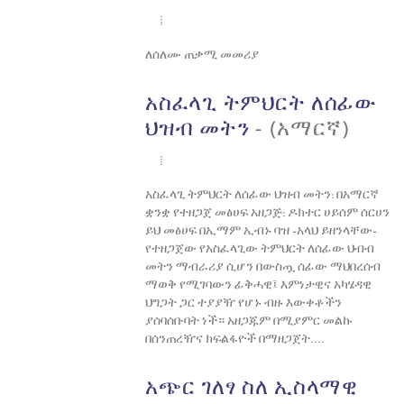
ለሰለሙ ጠቃሚ መመሪያ
አስፈላጊ ትምህርት ለሰፊው
ህዝብ መትን
- (አማርኛ)
አስፈላጊ ትምህርት ለሰፊው ህዝብ መትን: በአማርኛ
ቋንቋ የተዘጋጀ መፅሀፍ አዘጋጅ: ዶክተር ሀይሰም ሰርሀን
ይህ መፅሀፍ በኢማም ኢብኑ ባዝ –አላህ ይዘንላቸው–
የተዘጋጀው የአስፈላጊው ትምህርት ለሰፊው ህብብ
መትን ማብራሪያ ሲሆን በውስጧ ሰፊው ማህበረሰብ
ማወቅ የሚገባውን ፊቅሓዊ፤ እምነታዊና አካሄዳዊ
ህግጋት ጋር ተያያዥ የሆኑ ብዙ እውቀቶችን
ያሰባሰቡባት ነች። አዘጋጁም በሚያምር መልኩ
በሰንጠረዥና ክፍልፋዮች በማዘጋጀት....
አጭር ገለፃ ስለ ኢስላማዊ