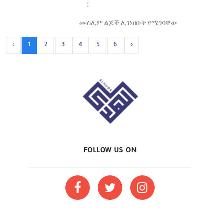
ሙስሊም ልጆች ሊገነዘቡት የሚገባቸው
‹
1
2
3
4
5
6
›
FOLLOW US ON