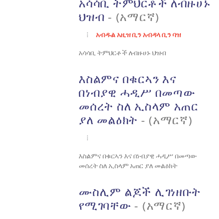
አሳሳቢ ትምህርቶች ለብዙሀኑ
ህዝብ
- (አማርኛ)
አብዱል አዚዝ ቢን አብዳላ ቢን ባዝ
አሳሳቢ ትምህርቶች ለብዙሀኑ ህዝብ
እስልምና በቁርኣን እና
በነብያዊ ሓዲሥ በመጣው
መሰረት ስለ ኢስላም አጠር
ያለ መልዕክት
- (አማርኛ)
እስልምና በቁርኣን እና በነብያዊ ሓዲሥ በመጣው
መሰረት ስለ ኢስላም አጠር ያለ መልዕክት
ሙስሊም ልጆች ሊገነዘቡት
የሚገባቸው
- (አማርኛ)