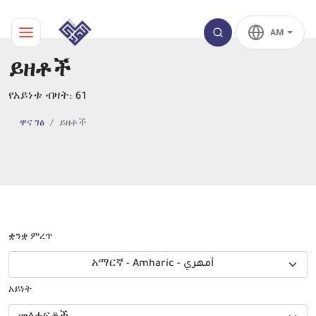
AM
ይዘቶች
የአይነቱ ብዛት: 61
ዋና ገፅ
ይዘቶች
ቋንቋ ምረጥ
አማርኛ - Amharic - أمهري
አይነት