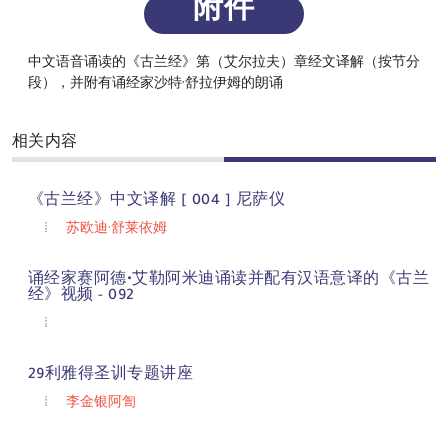
附件
中文语音诵读的《古兰经》第（艾尔拉夫）章经文译解（按节分
段），并附有诵经家沙特·舒拉伊姆的朗诵
相关内容
《古兰经》中文译解 [ 004 ] 尼萨仪
苏欧迪·舒莱依姆
诵经家赛阿德•艾勒阿米迪诵读并配有汉语意译的《古兰
经》视频 - 092
29利雅得圣训专题讲座
李金银阿訇