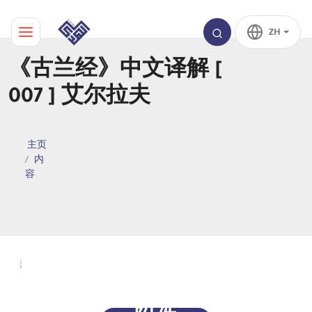
ZH
《古兰经》中文译解 [
007 ] 艾尔拉夫
主页
内
容